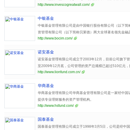
http://www.invescogreatwall.com/
由全球五大独立资产管理公司之一的美国景顺集团与长城证
外方股东英国保诚集团股份有限公司是英国保诚集团的下属
(集团)有限责任公司和大连实德集团有限公司共同发起设立
于1848年，至今已有170年历史，是全球最大的上市人寿
中银基金
城证券有限责任公司各持有49%的公司股份。
机构之一。集团共管理资产达6640亿英镑，在全球拥有约2
中银基金管理有限公司是由中国银行股份有限公司（以下简
敦、香港、新加坡及纽约四地上市。(来源：英国保诚集团官
资管理有限公司（以下简称贝莱德）两大全球著名领先金融
http://www.bocim.com/
合资基金管理公司，致力于长期参与中国基金业的发展，努
作为一家中英合资公司，中信保诚基金在海外投资领域具有
理公司。
用和借鉴外方股东跨市场、多元化的资产管理能力和风险管
诺安基金
场。公司于2009年获得QDII业务资格，在全球化金融服务
诺安基金管理有限公司成立于2003年12月，目前公司旗下
至2009年12月底，公司管理的资产总规模已超过510亿元，
目前公司已建立起权益、固收、量化、国际，投行和资产配置
http://www.lionfund.com.cn/
务板块，满足投资者多元化需求。除投资业务，公司还具备
务、子公司业务和保险资金委托投资管理资格。
华商基金
华商基金管理有限公司华商基金管理有限公司是一家经中国
截至2018年12月31日，公司旗下运作中的公募产品65只、
提供专业理财服务的资产管理机构。
立起能够满足不同风险偏好投资者需求的完善的产品线。
http://www.hsfund.com/
国泰基金
国泰基金管理有限公司成立于1998年3月5日，公司是经中国证