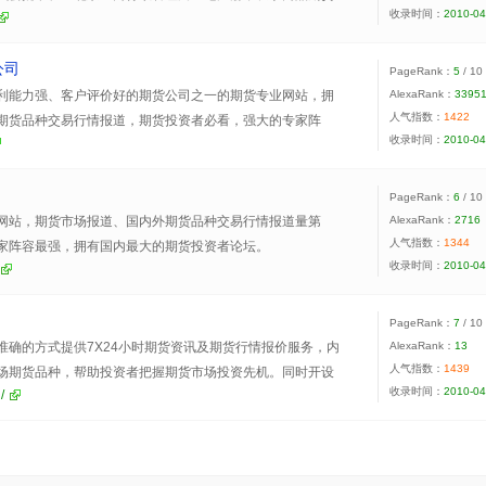
收录时间：
2010-04
型专业期货公司，注册资金1亿元人民币。
公司
PageRank：
5
/ 10
利能力强、客户评价好的期货公司之一的期货专业网站，拥
AlexaRank：
3395
人气指数：
1422
期货品种交易行情报道，期货投资者必看，强大的专家阵
收录时间：
2010-04
技术交流论坛。
PageRank：
6
/ 10
网站，期货市场报道、国内外期货品种交易行情报道量第
AlexaRank：
2716
人气指数：
1344
家阵容最强，拥有国内最大的期货投资者论坛。
收录时间：
2010-04
PageRank：
7
/ 10
准确的方式提供7X24小时期货资讯及期货行情报价服务，内
AlexaRank：
13
人气指数：
1439
场期货品种，帮助投资者把握期货市场投资先机。同时开设
收录时间：
2010-04
/
由互动交流空间。