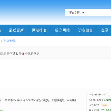
网站名称
档
最近更新
网站排名
提交网站
访客留言
登录
»
期货资讯
网站目录下共收录
8
个优秀网站
PageRank：
6
/ 10
日报，最大的权威综合专业发布商品期货、股指期货、金融期
AlexaRank：
7310
人气指数：
1643
收录时间：
2019-06