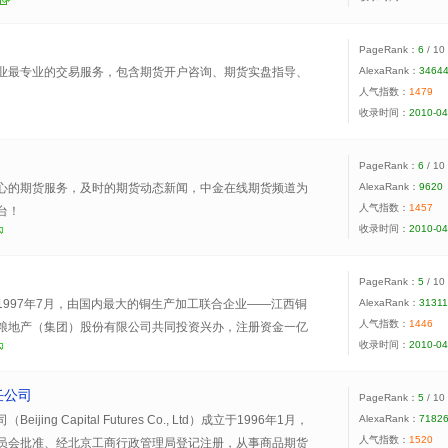
PageRank：
6
/ 10
业最专业的交易服务，包含期货开户咨询、期货实盘指导、
AlexaRank：
3464
人气指数：
1479
收录时间：
2010-04
PageRank：
6
/ 10
心的期货服务，及时的期货动态新闻，中金在线期货频道为
AlexaRank：
9620
人气指数：
1457
台！
收录时间：
2010-04
PageRank：
5
/ 10
1997年7月，由国内最大的铜生产加工联合企业――江西铜
AlexaRank：
3131
人气指数：
1446
粮地产（集团）股份有限公司共同投资兴办，注册资金一亿
收录时间：
2010-04
业集团占股46%，江铜南方总公司占股44%，中粮地产（集
%。
任公司
PageRank：
5
/ 10
ing Capital Futures Co., Ltd）成立于1996年1月，
AlexaRank：
7182
人气指数：
1520
员会批准、经北京工商行政管理局登记注册，从事商品期货