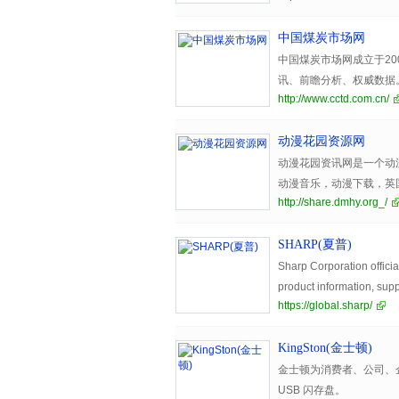
中国煤炭市场网
中国煤炭市场网成立于2
讯、前瞻分析、权威数据
http://www.cctd.com.cn/
改委煤炭出矿价格监测工
动漫花园资源网
动漫花园资讯网是一个动
动漫音乐，动漫下载，英
http://share.dmhy.org_/
SHARP(夏普)
Sharp Corporation officia
product information, supp
https://global.sharp/
KingSton(金士顿)
金士顿为消费者、公司、
USB 闪存盘。