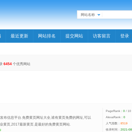
网站名称
档
最近更新
网站排名
提交网站
访客留言
登录
录
6454
个优秀网站
PageRank：
0
/ 10
费发布信息平台.免费黄页网址大全,谁有黄页免费的网址,可以
AlexaRank：
0
人气指数：
8519
黄页,2017最新黄页.是最好的免费黄页网站.
收录时间：
2021-08