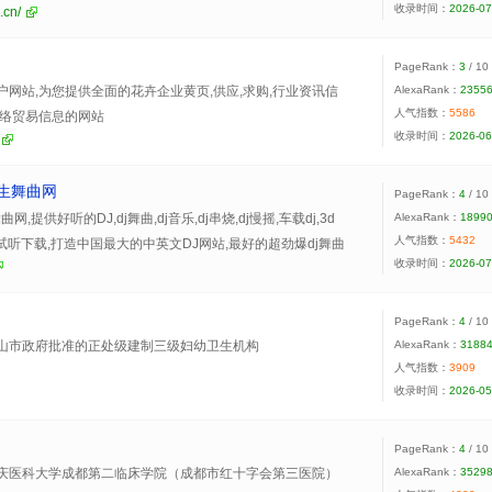
收录时间：
2026-07
.cn/
PageRank：
3
/ 10
网站,为您提供全面的花卉企业黄页,供应,求购,行业资讯信
AlexaRank：
2355
人气指数：
5586
网络贸易信息的网站
收录时间：
2026-06
人生舞曲网
PageRank：
4
/ 10
,提供好听的DJ,dj舞曲,dj音乐,dj串烧,dj慢摇,车载dj,3d
AlexaRank：
1899
人气指数：
5432
曲试听下载,打造中国最大的中英文DJ网站,最好的超劲爆dj舞曲
收录时间：
2026-07
集地分享平台!
PageRank：
4
/ 10
山市政府批准的正处级建制三级妇幼卫生机构
AlexaRank：
3188
人气指数：
3909
收录时间：
2026-05
山市政府批准的正处级建制三级妇幼卫生机构，2020年加
“佛山市产科医院”名称，下设副处级建制的佛山市胎儿医学研
甲等妇幼保健院评审，在2019年（最新）全国三级公立医院
PageRank：
4
/ 10
院第21名。
庆医科大学成都第二临床学院（成都市红十字会第三医院）
AlexaRank：
3529