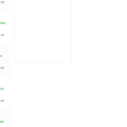
-28
6584
-22
00
-05
420
-05
889