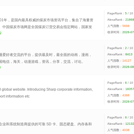
PageRank：
5
/ 10
001年，是国内最具权威的煤炭市场资讯平台，集合了海量资
AlexaRank：
2186
人气指数：
5698
。中国煤炭市场网是全国煤炭订货交易会指定网站，国家发
收录时间：
2026-07
作平台、电煤价格监测数据平台。
PageRank：
2
/ 10
漫爱好者交流的平台，提供最及时，最全面的动画，漫画，
AlexaRank：
8413
人气指数：
14127
国电信，海关，动漫游戏，资讯，分享，交流，讨论。
收录时间：
2026-08
PageRank：
6
/ 10
l global website. Introducing Sharp corporate information,
AlexaRank：
1835
人气指数：
4388
ort information etc
收录时间：
2026-07
PageRank：
6
/ 10
企业和系统制造商提供的可靠 SD 卡、固态硬盘、内存条和
AlexaRank：
1213
人气指数：
4038