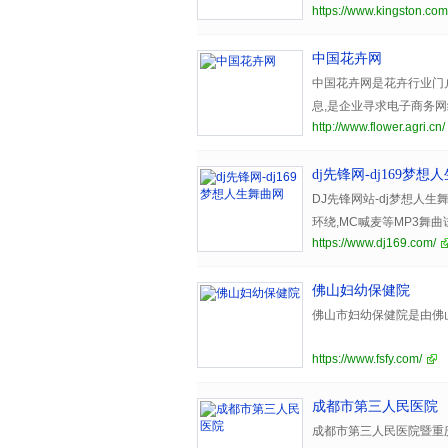
https://www.kingston.com
中国花卉网
中国花卉网是花卉行业门户
息,是企业寻求电子商务
http://www.flower.agri.cn/
dj先锋网-dj169梦想
DJ先锋网站-dj梦想人生舞曲网
环绕,MC喊麦等MP3舞
https://www.dj169.com/
尽在就听DJ网原创DJ聚
佛山妇幼保健院
佛山市妇幼保健院是由佛
https://www.fsfy.com/
佛山市妇幼保健院是由佛
挂“佛山市妇女儿童医院”
成都市第三人民医院
究所。通过了广东省三级
绩效考核中位列妇产类医
成都市第三人民医院暨重