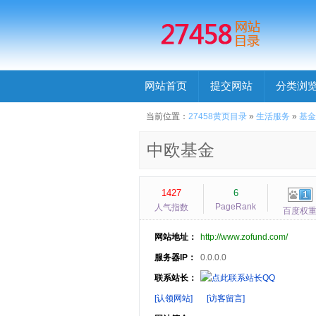
网站首页
提交网站
分类浏
当前位置：
27458黄页目录
»
生活服务
»
基金
中欧基金
1427
6
PageRank
人气指数
百度权
网站地址：
http://www.zofund.com/
服务器IP：
0.0.0.0
联系站长：
[认领网站]
[访客留言]