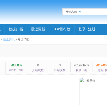
网站名称
览
数据归档
最近更新
TOP排行榜
登录
|
注册
»
基金资讯
» 站点详细
2085839
0
3
2019-06-09
2019-06
AlexaRank
入站次数
出站次数
收录日期
更新日
重