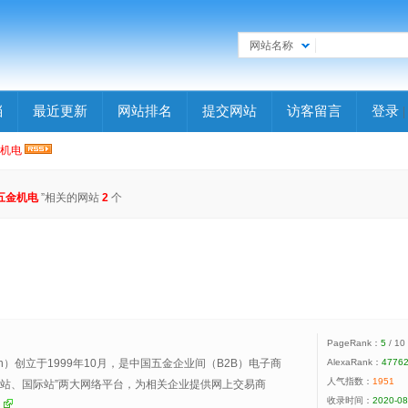
网站名称
档
最近更新
网站排名
提交网站
访客留言
登录
机电
五金机电
”相关的网站
2
个
PageRank：
5
/ 10
.cn）创立于1999年10月，是中国五金企业间（B2B）电子商
AlexaRank：
4776
人气指数：
1951
国站、国际站”两大网络平台，为相关企业提供网上交易商
收录时间：
2020-08