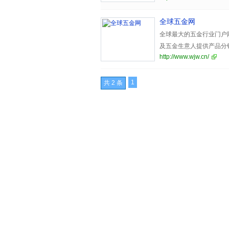
中国五金网日浏览量80
全球五金网
条，是中国五金行业的B
中国五金网致力于“长期
全球最大的五金行业门户
中国五金网推行会员服
及五金生意人提供产品分
http://www.wjw.cn/
通过互联网商务平台，创
五金原材料价格行情、行
加盟五金网，促进全球
子商务咨询等服务。
1
共 2 条