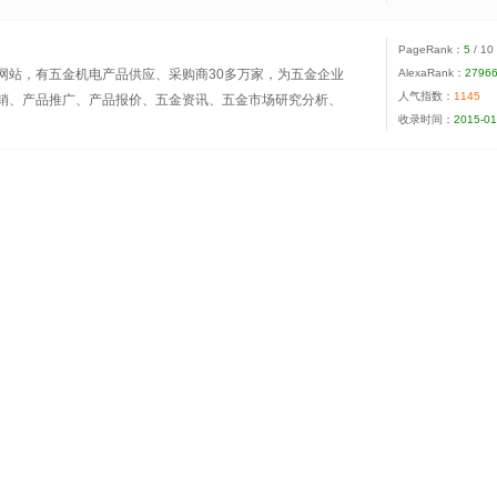
余万次，注册会员30余万家，日均更新供求信息近2千余
2B门户网站之一。
PageRank：
5
/ 10
、高效、稳定”发展的效果，帮助企业打造交易平台。
网站，有五金机电产品供应、采购商30多万家，为五金企业
AlexaRank：
2796
人气指数：
1145
务，帮助五金企业建立网上档案，公司介绍及产品展示。
销、产品推广、产品报价、五金资讯、五金市场研究分析、
收录时间：
2015-01
造商机。
业统计数据、五金加工技术、人才招聘、招商代理、企业电
五金贸易!