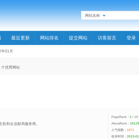
网站名称
档
最近更新
网站排名
提交网站
访客留言
登录
12年01月
2
个优秀网站
PageRank：
2
/ 10
主机和企业邮局服务商。
AlexaRank：
1912
人气指数：
1971
收录时间：
2015-01