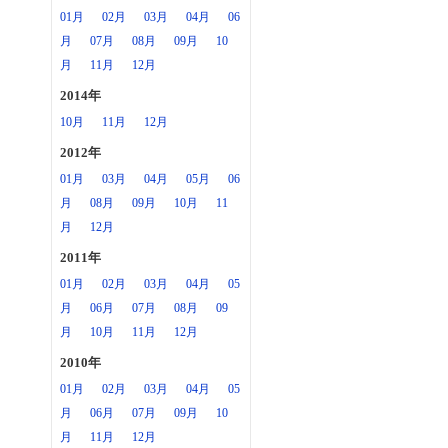
01月
02月
03月
04月
06
月
07月
08月
09月
10
月
11月
12月
2014年
10月
11月
12月
2012年
01月
03月
04月
05月
06
月
08月
09月
10月
11
月
12月
2011年
01月
02月
03月
04月
05
月
06月
07月
08月
09
月
10月
11月
12月
2010年
01月
02月
03月
04月
05
月
06月
07月
09月
10
月
11月
12月