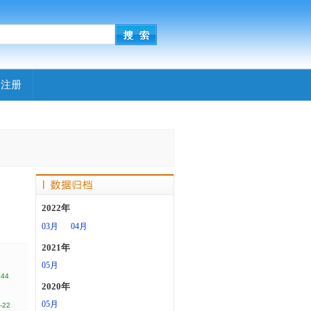
|
注册
2022年
03月
04月
2021年
05月
544
2020年
05月
-22