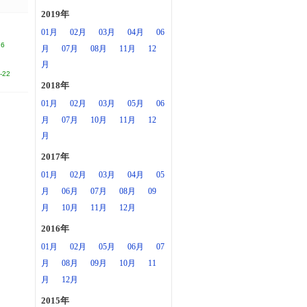
2019年
01月
02月
03月
04月
06
76
月
07月
08月
11月
12
月
-22
2018年
01月
02月
03月
05月
06
月
07月
10月
11月
12
月
2017年
01月
02月
03月
04月
05
月
06月
07月
08月
09
月
10月
11月
12月
2016年
01月
02月
05月
06月
07
月
08月
09月
10月
11
月
12月
2015年