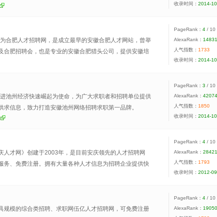
收录时间：
2014-10
PageRank：
4
/ 10
称为合肥人才招聘网，是成立最早的安徽合肥人才网站，曾举
AlexaRank：
1483
人气指数：
1733
及合肥招聘会，也是专业的安徽合肥猎头公司，提供安徽培
收录时间：
2014-10
证辅导等服务。
PageRank：
3
/ 10
推进池州经济快速崛起为使命，为广大求职者和招聘单位提供
AlexaRank：
4207
人气指数：
1850
供求信息，致力打造安徽池州网络招聘求职第一品牌。
收录时间：
2014-10
PageRank：
4
/ 10
庆人才网》创建于2003年，是目前安庆领先的人才招聘网
AlexaRank：
2842
人气指数：
1793
服务、免费注册。拥有大量各种人才信息为招聘企业提供快
收录时间：
2012-09
安庆招聘求职首选平台！
PageRank：
4
/ 10
具规模的综合类招聘、求职网伍亿人才招聘网，可免费注册
AlexaRank：
1905