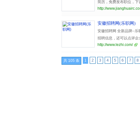
简历，免费发布职位，下
http://www.jianghuairc.c
佳选择。
安徽招聘网(乐职网)
安徽招聘网 全新品牌-
招聘信息，还可以点评企
http://www.lezhi.com/
1
2
3
4
5
6
7
8
共 105 条