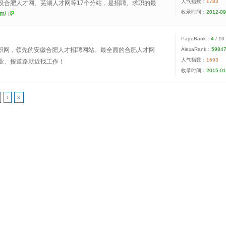
人气指数：
1783
设合肥人才网、芜湖人才网等17个分站，是招聘、求职的最
收录时间：
2012-09
om/
PageRank：
4
/ 10
-乐职网，领先的安徽合肥人才招聘网站。最全面的合肥人才网
AlexaRank：
5984
人气指数：
1693
业、按道路就近找工作！
收录时间：
2015-01
›
»