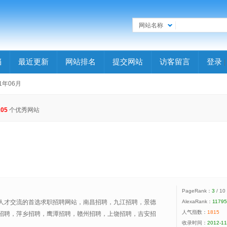
网站名称
档
最近更新
网站排名
提交网站
访客留言
登录
11年06月
105
个优秀网站
PageRank：
3
/ 10
人才交流的首选求职招聘网站，南昌招聘，九江招聘，景德
AlexaRank：
11795
人气指数：
1815
招聘，萍乡招聘，鹰潭招聘，赣州招聘，上饶招聘，吉安招
收录时间：
2012-11
。