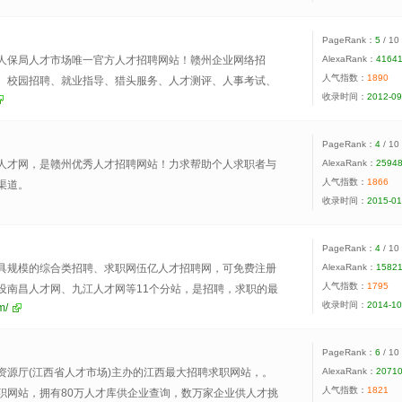
PageRank：
5
/ 10
人保局人才市场唯一官方人才招聘网站！赣州企业网络招
AlexaRank：
4164
人气指数：
1890
、校园招聘、就业指导、猎头服务、人才测评、人事考试、
收录时间：
2012-09
求职招聘平台。
PageRank：
4
/ 10
人才网，是赣州优秀人才招聘网站！力求帮助个人求职者与
AlexaRank：
2594
人气指数：
1866
渠道。
收录时间：
2015-01
PageRank：
4
/ 10
具规模的综合类招聘、求职网伍亿人才招聘网，可免费注册
AlexaRank：
1582
人气指数：
1795
设南昌人才网、九江人才网等11个分站，是招聘，求职的最
收录时间：
2014-10
m/
PageRank：
6
/ 10
资源厅(江西省人才市场)主办的江西最大招聘求职网站，。
AlexaRank：
2071
人气指数：
1821
职网站，拥有80万人才库供企业查询，数万家企业供人才挑