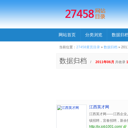
网站首页
分类浏览
数据归
当前位置：
27458黄页目录
»
数据归档
» 20
数据归档
/
2011年06月
共收录
江西英才网
江西英才网——江西企业
镇招聘，宜春招聘，新余
http://jx.job1001.com/
聘，抚州招聘，江西招聘