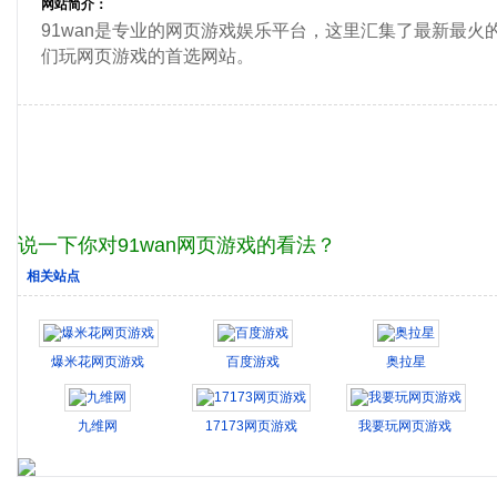
网站简介：
91wan是专业的网页游戏娱乐平台，这里汇集了最新最
们玩网页游戏的首选网站。
说一下你对91wan网页游戏的看法？
相关站点
爆米花网页游戏
百度游戏
奥拉星
九维网
17173网页游戏
我要玩网页游戏