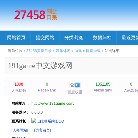
网站首页
提交网站
分类浏览
数据归档
最近更
当前位置：
27458黄页目录
»
娱乐休闲
»
游戏
»
网页游戏
» 站点详细
191game中文游戏网
1808
0
1351185
0
PageRank
AlexaRank
人气指数
入站次
百度权重
网站地址：
http://www.191game.com/
服务器IP：
0.0.0.0
联系站长：
[认领网站]
[访客留言]